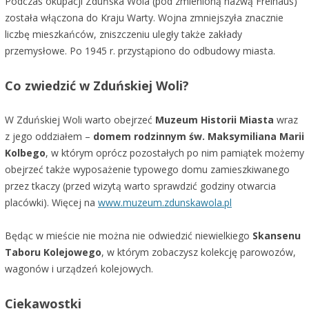
Podczas okupacji Zduńska Wola (pod zmienioną nazwą Freihaus)
została włączona do Kraju Warty. Wojna zmniejszyła znacznie
liczbę mieszkańców, zniszczeniu uległy także zakłady
przemysłowe. Po 1945 r. przystąpiono do odbudowy miasta.
Co zwiedzić w Zduńskiej Woli?
W Zduńskiej Woli warto obejrzeć
Muzeum Historii Miasta
wraz
z jego oddziałem –
domem rodzinnym św. Maksymiliana Marii
Kolbego
, w którym oprócz pozostałych po nim pamiątek możemy
obejrzeć także wyposażenie typowego domu zamieszkiwanego
przez tkaczy (przed wizytą warto sprawdzić godziny otwarcia
placówki). Więcej na
www.muzeum.zdunskawola.pl
Będąc w mieście nie można nie odwiedzić niewielkiego
Skansenu
Taboru Kolejowego
, w którym zobaczysz kolekcję parowozów,
wagonów i urządzeń kolejowych.
Ciekawostki