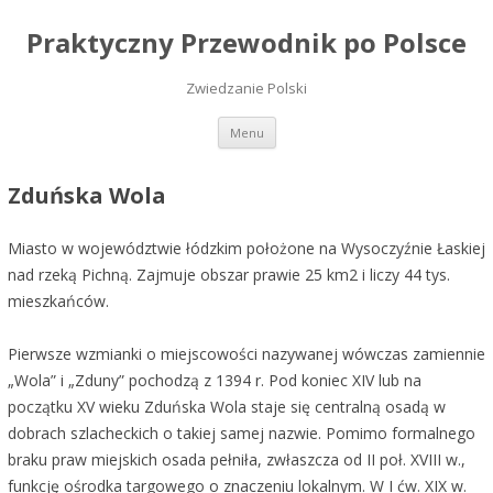
Praktyczny Przewodnik po Polsce
Zwiedzanie Polski
Przeskocz do treści
Menu
Zduńska Wola
Miasto w województwie łódzkim położone na Wysoczyźnie Łaskiej
nad rzeką Pichną. Zajmuje obszar prawie 25 km2 i liczy 44 tys.
mieszkańców.
Pierwsze wzmianki o miejscowości nazywanej wówczas zamiennie
„Wola” i „Zduny” pochodzą z 1394 r. Pod koniec XIV lub na
początku XV wieku Zduńska Wola staje się centralną osadą w
dobrach szlacheckich o takiej samej nazwie. Pomimo formalnego
braku praw miejskich osada pełniła, zwłaszcza od II poł. XVIII w.,
funkcję ośrodka targowego o znaczeniu lokalnym. W I ćw. XIX w.