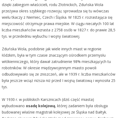
dzięki zabiegom właścicieli, rodu Złotnickich, Zduńska Wola
przeżywa okres szybkiego rozwoju; sprowadza się tu wówczas
wielu tkaczy z Niemiec, Czech i Śląska. W 1825 r. rozrastająca się
miejscowość otrzymuje prawa miejskie. W ciągu niecałych 100 lat
liczba mieszkańców wzrasta z 2758 osób w 1827 r. do prawie 28,5
tys. w przededniu wybuchu I wojny światowej.
Zduńska Wola, podobnie jak wiele innych miast w regionie
łódzkim, była w tym czasie znaczącym ośrodkiem przemysłu
włókienniczego, który dawał zatrudnienie 98% mieszkających tu
robotników. W okresie międzywojennym miasto powoli
odbudowywało się ze zniszczeń, ale w 1939 r. liczba mieszkańców
była jeszcze wciąż niższa niż przed I wojną światową i wynosiła 25
tys.
W 1930 r. w pobliskich Karsznicach (dziś część miasta)
wybudowano
osadę kolejową
, której zadaniem była obsługa
budowanej właśnie magistrali kolejowej ze Śląska nad Bałtyk.