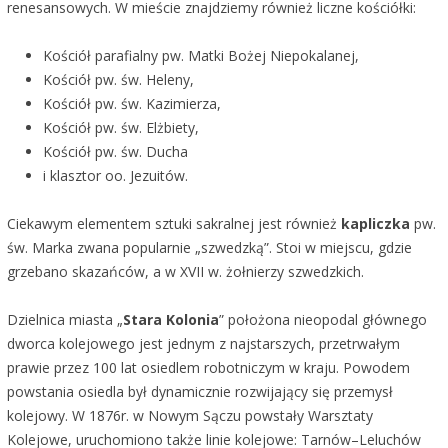
renesansowych. W mieście znajdziemy również liczne kościółki:
Kościół parafialny pw. Matki Bożej Niepokalanej,
Kościół pw. św. Heleny,
Kościół pw. św. Kazimierza,
Kościół pw. św. Elżbiety,
Kościół pw. św. Ducha
i klasztor oo. Jezuitów.
Ciekawym elementem sztuki sakralnej jest również
kapliczka
pw.
św. Marka zwana popularnie „szwedzką”. Stoi w miejscu, gdzie
grzebano skazańców, a w XVII w. żołnierzy szwedzkich.
Dzielnica miasta „
Stara Kolonia
” położona nieopodal głównego
dworca kolejowego jest jednym z najstarszych, przetrwałym
prawie przez 100 lat osiedlem robotniczym w kraju. Powodem
powstania osiedla był dynamicznie rozwijający się przemysł
kolejowy. W 1876r. w Nowym Sączu powstały Warsztaty
Kolejowe, uruchomiono także linie kolejowe: Tarnów–Leluchów