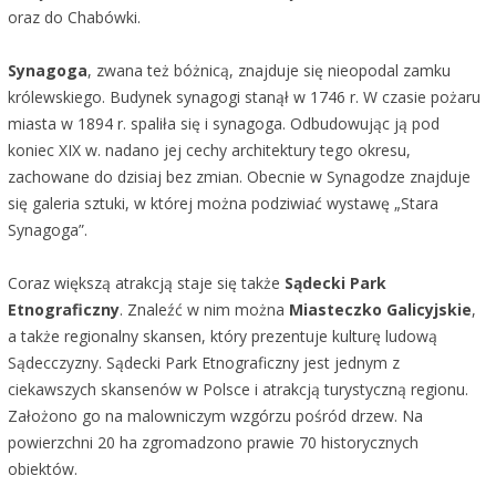
oraz do Chabówki.
Synagoga
, zwana też bóżnicą, znajduje się nieopodal zamku
królewskiego. Budynek synagogi stanął w 1746 r. W czasie pożaru
miasta w 1894 r. spaliła się i synagoga. Odbudowując ją pod
koniec XIX w. nadano jej cechy architektury tego okresu,
zachowane do dzisiaj bez zmian. Obecnie w Synagodze znajduje
się galeria sztuki, w której można podziwiać wystawę „Stara
Synagoga”.
Coraz większą atrakcją staje się także
Sądecki Park
Etnograficzny
. Znaleźć w nim można
Miasteczko Galicyjskie
,
a także regionalny skansen, który prezentuje kulturę ludową
Sądecczyzny. Sądecki Park Etnograficzny jest jednym z
ciekawszych skansenów w Polsce i atrakcją turystyczną regionu.
Założono go na malowniczym wzgórzu pośród drzew. Na
powierzchni 20 ha zgromadzono prawie 70 historycznych
obiektów.