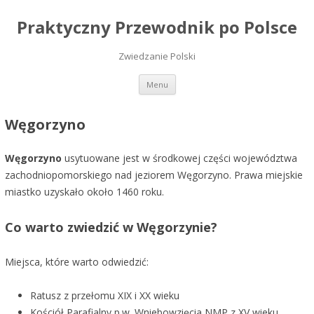
Praktyczny Przewodnik po Polsce
Zwiedzanie Polski
Przeskocz do treści
Menu
Węgorzyno
Węgorzyno
usytuowane jest w środkowej części województwa
zachodniopomorskiego nad jeziorem Węgorzyno. Prawa miejskie
miastko uzyskało około 1460 roku.
Co warto zwiedzić w Węgorzynie?
Miejsca, które warto odwiedzić:
Ratusz z przełomu XIX i XX wieku
Kościół Parafialny p.w. Wniebowzięcia NMP z XV wieku