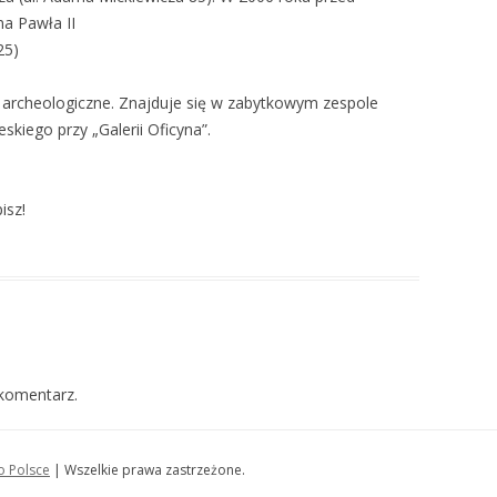
a Pawła II
25)
archeologiczne. Znajduje się w zabytkowym zespole
kiego przy „Galerii Oficyna”.
isz!
komentarz.
o Polsce
| Wszelkie prawa zastrzeżone.