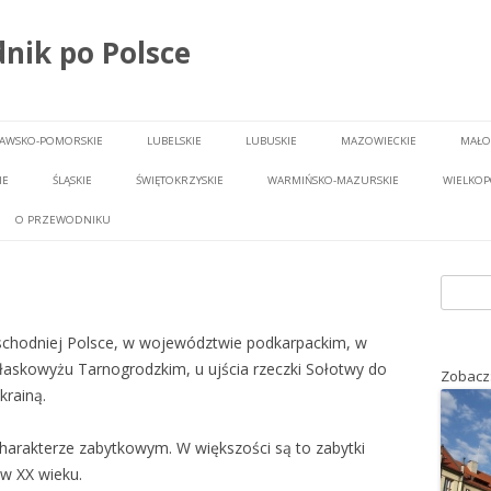
nik po Polsce
Przeskocz do treści
JAWSKO-POMORSKIE
LUBELSKIE
LUBUSKIE
MAZOWIECKIE
MAŁO
IE
ŚLĄSKIE
ŚWIĘTOKRZYSKIE
WARMIŃSKO-MAZURSKIE
WIELKOP
O PRZEWODNIKU
Szukaj:
chodniej Polsce, w województwie podkarpackim, w
łaskowyżu Tarnogrodzkim, u ujścia rzeczki Sołotwy do
Zobacz
krainą.
harakterze zabytkowym. W większości są to zabytki
w XX wieku.