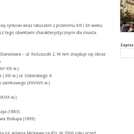
ię rynkowi wraz ratuszem z przełomu XIX i XX wieku.
cz tego obiektami charakterystycznymi dla miasta
Zapisz 
Stanisława – ul. Kościuszki 2. W nim znajduje się obraz
.
I/ XIX w.)
( XIX w.) ul. Sobieskiego 4
 zamkowego (XVI/XVII w.)
IX/XX w.)
aja (1883)
awa Biskupa (1899)
a (ul. Adama Mickiewicza 85). W 2006 roku przed