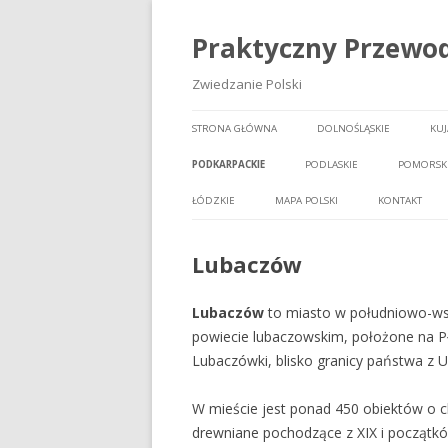
Praktyczny Przewod
Zwiedzanie Polski
STRONA GŁÓWNA
DOLNOŚLĄSKIE
KU
PODKARPACKIE
PODLASKIE
POMORSK
ŁÓDZKIE
MAPA POLSKI
KONTAKT
Lubaczów
Lubaczów
to miasto w południowo-ws
powiecie lubaczowskim, położone na P
Lubaczówki, blisko granicy państwa z U
W mieście jest ponad 450 obiektów o c
drewniane pochodzące z XIX i początkó