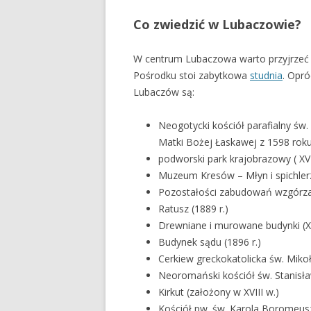
Co zwiedzić w Lubaczowie?
W centrum Lubaczowa warto przyjrzeć s
Pośrodku stoi zabytkowa
studnia
. Opró
Lubaczów są:
Neogotycki kościół parafialny św. 
Matki Bożej Łaskawej z 1598 roku
podworski park krajobrazowy ( XVII
Muzeum Kresów – Młyn i spichlerz 
Pozostałości zabudowań wzgórza
Ratusz (1889 r.)
Drewniane i murowane budynki (X
Budynek sądu (1896 r.)
Cerkiew greckokatolicka św. Mikoł
Neoromański kościół św. Stanisł
Kirkut (założony w XVIII w.)
Kościół pw. św. Karola Boromeusz