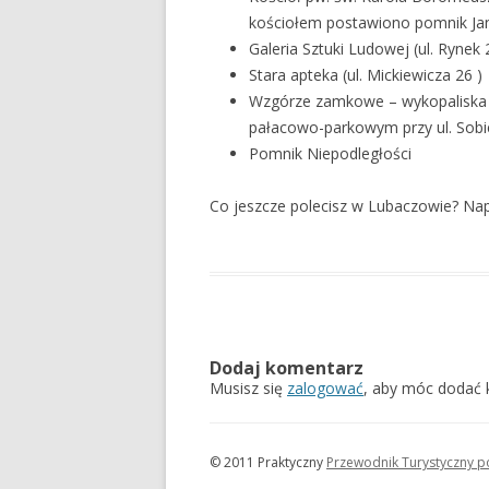
kościołem postawiono pomnik Jan
Galeria Sztuki Ludowej (ul. Rynek 
Stara apteka (ul. Mickiewicza 26 )
Wzgórze zamkowe – wykopaliska 
pałacowo-parkowym przy ul. Sobies
Pomnik Niepodległości
Co jeszcze polecisz w Lubaczowie? Nap
Dodaj komentarz
Musisz się
zalogować
, aby móc dodać 
© 2011 Praktyczny
Przewodnik Turystyczny p