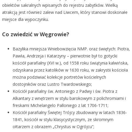
obiektów sakralnych wpisanych do rejestru zabytków. Wielką
atrakcją jest również zalew nad Liwcem, który stanowi doskonałe
miejsce dla wypoczynku.
Co zwiedzić w Węgrowie?
Bazylika mniejsza Wniebowzięcia NMP. oraz świętych: Piotra,
Pawła, Andrzeja i Katarzyny – pierwotnie był to gotycki
kościół parafialny (XVI w.), od 1558 roku świątynia kalwińska,
odzyskana przez katolików w 1630 roku, w zakrystii kościoła
można podziwiać kolekcje portretów kościelnych
dostojników oraz Lustro Twardowskiego;
Kościół parafialny św. Antoniego z Padwy i św. Piotra z
Alkantary z wnętrzem w stylu barokowym z polichromiami i
freskami Michelangelo Palloniego z lat 1706-1711;
Kościół parafialny Świętej Trójcy zbudowany w latach 1836-
1841, kościół w stylu klasycystycznym, ze skromnym
ołtarzem z obrazem „Chrystus w Ogrójcu”;