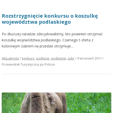
Rozstrzygnięcie konkursu o koszulkę
województwa podlaskiego
Po dłuższej naradzie zdecydowaliśmy, kto powinien otrzymać
koszulkę województwa podlaskiego. Czarnego t-shirta z
kolorowym żubrem na przedzie otrzymuje…
Aktualności
/
konkurs
,
podlasie
,
podlaskie
,
żubr
/
9 wrzesień 2011
/
Przewodnik Turystyczny po Polsce
.