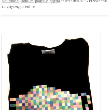
Aktualności
/
konkurs
,
podlasie
,
zdjęcia
/
5 wrzesień 2011
/
Przewodnik
Turystyczny po Polsce
.