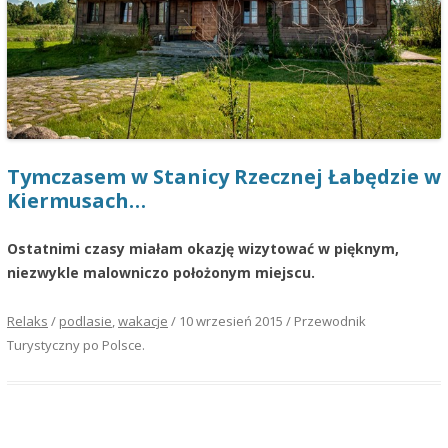
Tymczasem w Stanicy Rzecznej Łabędzie w
Kiermusach…
Ostatnimi czasy miałam okazję wizytować w pięknym,
niezwykle malowniczo położonym miejscu.
Relaks
/
podlasie
,
wakacje
/
10 wrzesień 2015
/
Przewodnik
Turystyczny po Polsce
.