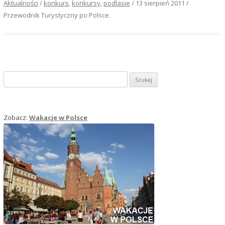
Aktualności
/
konkurs
,
konkursy
,
podlasie
/
13 sierpień 2011
/
Przewodnik Turystyczny po Polsce
.
Szukaj:
Zobacz:
Wakacje w Polsce